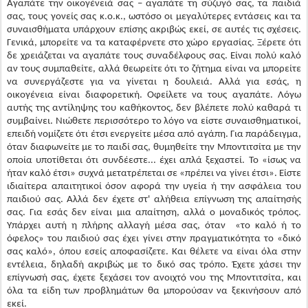
αν τους συμπαθείτε, αλλά θεωρείτε ότι το ζήτημα είναι να μπορείτε
να συνεργάζεστε για να γίνεται η δουλειά. Αλλά για εσάς, η
οικογένεια είναι διαφορετική. Οφείλετε να τους αγαπάτε. Λόγω
αυτής της αντίληψης του καθήκοντος, δεν βλέπετε πολύ καθαρά τι
συμβαίνει. Νιώθετε περισσότερο το λόγο να είστε συναισθηματικοί,
επειδή νομίζετε ότι έτσι ενεργείτε μέσα από αγάπη. Για παράδειγμα,
όταν διαφωνείτε με το παιδί σας, θυμηθείτε την Μποντιτσίτα με την
οποία υποτίθεται ότι συνδέεστε... έχει απλά ξεχαστεί. Το «ίσως να
ήταν καλό έτσι» συχνά μετατρέπεται σε «πρέπει να γίνει έτσι». Είστε
ιδιαίτερα απαιτητικοί όσον αφορά την υγεία ή την ασφάλεια του
παιδιού σας. Αλλά δεν έχετε στ' αλήθεια επίγνωση της απαίτησής
σας. Για εσάς δεν είναι μια απαίτηση, αλλά ο μοναδικός τρόπος.
Υπάρχει αυτή η πλήρης αλλαγή μέσα σας, όταν «το καλό ή το
όφελος» του παιδιού σας έχει γίνει στην πραγματικότητα το «δικό
σας καλό», όπου εσείς αποφασίζετε. Και θέλετε να είναι όλα στην
εντέλεια, δηλαδή ακριβώς με το δικό σας τρόπο. Έχετε χάσει την
επίγνωσή σας, έχετε ξεχάσει τον ανοιχτό νου της Μποντιτσίτα, και
όλα τα είδη των προβλημάτων θα μπορούσαν να ξεκινήσουν από
εκεί.
Το να κατανοούμε τους άλλους περισσότερο
Αν δεν επιθυμούμε να ταραζόμαστε τόσο πολύ από τις
συναισθηματικές αιτίες, τότε πρέπει να αρχίσουμε να βλέπουμε τους