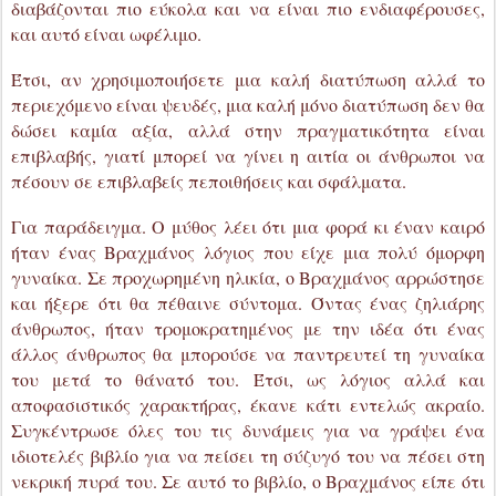
δώσει καμία αξία, αλλά στην πραγματικότητα είναι
επιβλαβής, γιατί μπορεί να γίνει η αιτία οι άνθρωποι να
πέσουν σε επιβλαβείς πεποιθήσεις και σφάλματα.
Για παράδειγμα. Ο μύθος λέει ότι μια φορά κι έναν καιρό
ήταν ένας Βραχμάνος λόγιος που είχε μια πολύ όμορφη
γυναίκα. Σε προχωρημένη ηλικία, ο Βραχμάνος αρρώστησε
και ήξερε ότι θα πέθαινε σύντομα. Όντας ένας ζηλιάρης
άνθρωπος, ήταν τρομοκρατημένος με την ιδέα ότι ένας
άλλος άνθρωπος θα μπορούσε να παντρευτεί τη γυναίκα
του μετά το θάνατό του. Έτσι, ως λόγιος αλλά και
αποφασιστικός χαρακτήρας, έκανε κάτι εντελώς ακραίο.
Συγκέντρωσε όλες του τις δυνάμεις για να γράψει ένα
ιδιοτελές βιβλίο για να πείσει τη σύζυγό του να πέσει στη
νεκρική πυρά του. Σε αυτό το βιβλίο, ο Βραχμάνος είπε ότι
όταν το σώμα του προσφερθεί στον θεό Σίβα θα
μετατραπεί από ένα φλεγόμενο σώμα σε ένα
απελευθερωμένο σώμα. Έφτασε να γράψει ότι αφού η
γυναίκα ενός Βραχμάνου δεν είναι απλά μια γυναίκα,