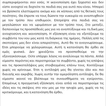
μεγαλώσουν και να ωριμάσουν με τον τρόπο τους. Στο μεταξύ,
δαπανούμε τις προσπάθειές μας για να αναπτύξουμε και τη δική μας
ανοιχτοσύνη και ικανοποίηση. Η εξάσκηση είναι να εξετάζουμε τα
συμβάντα του νου μας κατά τη διάρκεια της ημέρας. Πολλές από τις
σκοτούρες μας δεν είναι απαραίτητες. Αυτό θα το αναγνωρίσουμε.
Έτσι μπορούμε να χαλαρώσουμε. Αυτή η κατανόηση θα έρθει σε
εμάς φυσικά. Δεν χρειάζεται να προσπαθούμε να την
εξαναγκάσουμε. Ούτε υπάρχει λόγος να αναλύουμε τα πάντα. Απλά
είμαστε παρόντες και παρατηρούμε τα συμβάντα, χωρίς τις απόψεις
και τις προκαταλήψεις μας στοιβαγμένες επάνω τους. Κοιτάζουμε
χωρίς να κρίνουμε. Έτσι η αντίληψή μας θα γίνεται όλο και πιο
διαυγής και ακριβής. Χωρίς αυτήν την αμερόληπτη αντίληψη, δε θα
είμαστε ικανοί να βλέπουμε τα συναισθήματα να εγείρονται.
Επομένως η πραγματική εξάσκηση είναι απλά να παρατηρούμε τις
ιδέες και τις σκέψεις στο νου μας με την ησυχία μας, χωρίς να τις
κριτικάρουμε, και η κατανόηση θα έρθει.
Η μετάφραση και απόδοση από τα αγγλικά στα ελληνικά με τίτλο "WORKING WITH
THE EMOTIONS by Jigme Rinpoche" έγινε από την μεταφραστική ομάδα του Rigdrol
Ling
.
Δημοσιεύτηκε
30th April 2019
από τον χρήστη
Rigdrol Ling