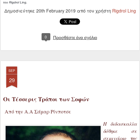
0
Προσθέστε ένα σχόλιο
SEP
29
Οι Τέσσερις Τρόποι των Σοφών
Από την Α.Α Σάμαρ Ρίνποτσε
Η διδασκαλία
δόθηκε σε
σεμινάριο της
Πόουα στο
κέντρο
του
Bodhi
Path
στη Βιρτζίνια,