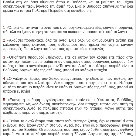
είθε όλα να έχουν ειρήνη στο νου και να ακούσουν προσεκτικά αυτά τα λόγια:
2
«Ακούστε προσεκτικά, όλα τα όντα! Είθε όλοι να ακτινοβολείτε αγάπη και
καλοσύνη προς εκείνους τους ανθρώπους που ημέρα και νύχτα, κάνουν
προσφορές. Για το λόγο αυτό, να τους προστατεύετε επιμελώς.
3
«Οτιδήποτε θησαυροί υπάρχουν, είτε σε αυτόν τον κόσμο είτε πέρα από
αυτόν, ό,τι πολύτιμα πετράδια κι αν υπάρχουν στους ουράνιους κόσμους, δεν
υπάρχει τίποτα συγκρίσιμο με τον Ταταγκάτα. Αυτό το πολύτιμο πετράδι είναι ο
Βούδδας. Λόγω αυτής της αλήθειας, μπορεί να υπάρχει ευτυχία!
4
«Ο γαλήνιος Σοφός των Σάκυα πραγμάτωσε την εξάλειψη των παθών, την
αθανασία, και την τελειότητα. Δεν υπάρχει τίποτα συγκρίσιμο με το Ντάρμα.
Αυτό το πολύτιμο πετράδι είναι το Ντάρμα. Λόγω αυτής της αλήθειας, μπορεί να
υπάρχει ευτυχία!
5
«Εκείνη η καθαρή συγκέντρωση που επαίνεσε ο Υπέρτατος Βούδδας,
περιγράφεται ως «αδιάκοπη συγκέντρωση». Δεν υπάρχει τίποτα σαν αυτή τη
συγκέντρωση. Αυτό το πολύτιμο πετράδι είναι το Ντάρμα. Λόγω αυτής της
αλήθειας, μπορεί να υπάρχει ευτυχία!
6
«Εκείνα τα οκτώ άτομα που αποτελούν τέσσερα ζεύγη, έχουν επαινεθεί από
εκείνους που έχουν γαλήνη στο νου. Αυτοί, που είναι άξιοι προσφορών, είναι οι
μαθητές του Βούδδα. Οι προσφορές που τους έχουν δοθεί αποφέρουν άφθονο
καρπό. Αυτό το πολύτιμο πετράδι είναι η Σάνγκα. Λόγω αυτής της αλήθειας,
μπορεί να υπάρχει ευτυχία!
7
«Έχοντας σταθερό νου και αφιερώνοντας τους εαυτούς τους πλήρως στη
χάρι του Βούδδα Γκοτάμα, απαλλαγμένοι από πάθη, έχουν επιτύχει αυτό που
πρέπει να επιτευχθεί. Και βυθιζόμενοι μέσα στη αθανασία, απολαμβάνουν την
ελευθερία της Ειρήνης (Νιρβάνα) μέσα σε απόλυτη ελευθερία. Αυτό το πολύτιμο
πετράδι είναι η Σάνγκα. Λόγω αυτής της αλήθειας, μπορεί να υπάρχει ευτυχία!