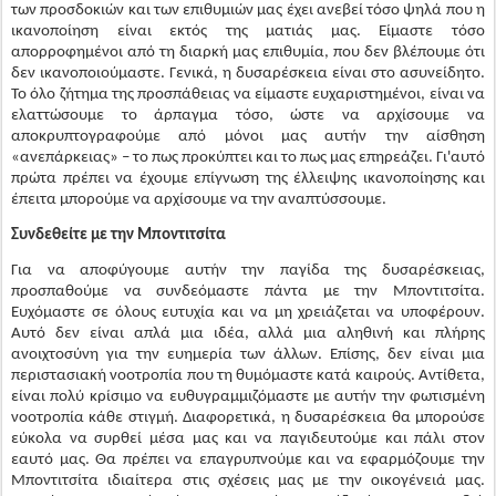
ελαττώσουμε το άρπαγμα τόσο, ώστε να αρχίσουμε να
αποκρυπτογραφούμε από μόνοι μας αυτήν την αίσθηση
«ανεπάρκειας» – το πως προκύπτει και το πως μας επηρεάζει. Γι'αυτό
πρώτα πρέπει να έχουμε επίγνωση της έλλειψης ικανοποίησης και
έπειτα μπορούμε να αρχίσουμε να την αναπτύσσουμε.
Συνδεθείτε με την Μποντιτσίτα
Για να αποφύγουμε αυτήν την παγίδα της δυσαρέσκειας,
προσπαθούμε να συνδεόμαστε πάντα με την Μποντιτσίτα.
Ευχόμαστε σε όλους ευτυχία και να μη χρειάζεται να υποφέρουν.
Αυτό δεν είναι απλά μια ιδέα, αλλά μια αληθινή και πλήρης
ανοιχτοσύνη για την ευημερία των άλλων. Επίσης, δεν είναι μια
περιστασιακή νοοτροπία που τη θυμόμαστε κατά καιρούς. Αντίθετα,
είναι πολύ κρίσιμο να ευθυγραμμιζόμαστε με αυτήν την φωτισμένη
νοοτροπία κάθε στιγμή. Διαφορετικά, η δυσαρέσκεια θα μπορούσε
εύκολα να συρθεί μέσα μας και να παγιδευτούμε και πάλι στον
εαυτό μας. Θα πρέπει να επαγρυπνούμε και να εφαρμόζουμε την
Μποντιτσίτα ιδιαίτερα στις σχέσεις μας με την οικογένειά μας.
Αγαπάτε την οικογένειά σας – αγαπάτε τη σύζυγό σας, τα παιδιά
σας, τους γονείς σας κ.ο.κ., ωστόσο οι μεγαλύτερες εντάσεις και τα
συναισθήματα υπάρχουν επίσης ακριβώς εκεί, σε αυτές τις σχέσεις.
Γενικά, μπορείτε να τα καταφέρνετε στο χώρο εργασίας. Ξέρετε ότι
δε χρειάζεται να αγαπάτε τους συναδέλφους σας. Είναι πολύ καλό