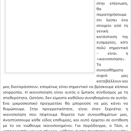
γενική
κατάσταση της
ευημερίας, κάτι
πολύ σημαντικό
– είναι η
«ικανοποίηση».
Τα
συναισθήματα
συχνά μας
καταβάλλουν και
μας διαταράσσουν, επομένως είναι σημαντικό να βρίσκουμε κάποια
ισορροπία. Η ικανοποίηση είναι αυτός ο ζωτικός σύνδεσμος με τη
σταθερότητα. Ωστόσο, δεν είμαστε καθόλου συνηθισμένοι σε αυτήν.
Ένα μικροσκοπικό πραγματάκι θα μπορούσε να μας κάνει να
θυμώσουμε. Στην πραγματικότητα, είναι όταν ξεχνιέται η
ικανοποίηση που πέφτουμε θύματα των συναισθημάτων μας.
Αναπτύσσουμε κάθε είδος επιθυμίας, και αυτό έρχεται σε αντίθεση
με το να νιώθουμε ικανοποιημένοι. Για παράδειγμα, ο Τάσι, ο
μεταφραστής μας για σήμερα, κάθεται άνετα προστατευμένος κάτω
από τη σκηνή. Εδώ μέσα είναι στεγνά και δεν υπάρχει άνεμος. Ο
αέρας είναι φρέσκος και η θερμοκρασία απλά τέλεια. Το μόνο
πρόβλημα είναι το ηχητικό σύστημα. Δεν υπάρχουν μικρόφωνο και
ηχεία κι έτσι πρέπει να μιλάει δυνατά για να τον ακούνε όλοι. Ο Τάσι