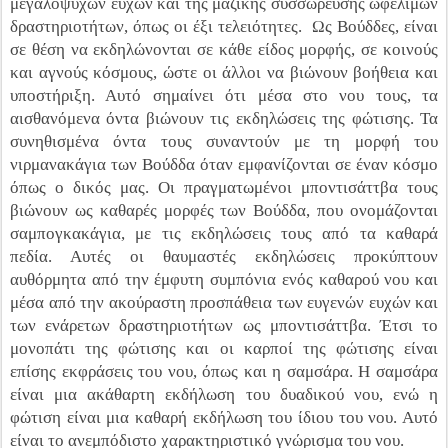
μεγαλόψυχων ευχών και της μαζικής συσσώρευσης ωφέλιμων
δραστηριοτήτων, όπως οι έξι τελειότητες. Ως Βούδδες, είναι
σε θέση να εκδηλώνονται σε κάθε είδος μορφής, σε κοινούς
και αγνούς κόσμους, ώστε οι άλλοι να βιώνουν βοήθεια και
υποστήριξη. Αυτό σημαίνει ότι μέσα στο νου τους, τα
αισθανόμενα όντα βιώνουν τις εκδηλώσεις της φώτισης. Τα
συνηθισμένα όντα τους συναντούν με τη μορφή του
νιρμανακάγια των Βούδδα όταν εμφανίζονται σε έναν κόσμο
όπως ο δικός μας. Οι πραγματωμένοι μποντισάττβα τους
βιώνουν ως καθαρές μορφές των Βούδδα, που ονομάζονται
σαμπογκακάγια, με τις εκδηλώσεις τους από τα καθαρά
πεδία. Αυτές οι θαυμαστές εκδηλώσεις προκύπτουν
αυθόρμητα από την έμφυτη συμπόνια ενός καθαρού νου και
μέσα από την ακούραστη προσπάθεια των ευγενών ευχών και
των ενάρετων δραστηριοτήτων ως μποντισάττβα. Έτσι το
μονοπάτι της φώτισης και οι καρποί της φώτισης είναι
επίσης εκφράσεις του νου, όπως και η σαμσάρα. Η σαμσάρα
είναι μια ακάθαρτη εκδήλωση του δυαδικού νου, ενώ η
φώτιση είναι μια καθαρή εκδήλωση του ίδιου του νου. Αυτό
είναι το ανεμπόδιστο χαρακτηριστικό γνώρισμα του νου.