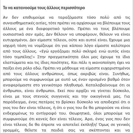
άλλους με ένα διαφορετικό τρόπο. Πρέπει να τους βλέπουμε
ουσιαστικά σαν εμάς. Δεν θέλουν να υποφέρουν, θέλουν να είναι
ευτυχισμένοι. Δεν είμαστε τέλειοι, ούτε και αυτοί είναι. Έχουμε μια
ισχυρή τάση να νομίζουμε ότι για κάποιο λόγο είμαστε καλύτεροι
από τους άλλους. «Εγώ εργάζομαι πολύ σκληρά ενώ αυτός είναι
τόσο τεμπέλης!» Στην πραγματικότητα όλοι μας έχουμε τα ίδια
ελαττώματα και τις ίδιες ποιότητες. Και πάλι η ικανοποίηση έχει να
παίξει ένα ρόλο εδώ. Πρέπει να μάθουμε να είμαστε ευχαριστημένοι
από τους άλλους ανθρώπους, όπως ακριβώς είναι. Συνήθως,
μπορούμε να συμφωνούμε με αυτό ως έναν ορισμένο βαθμό όταν
αναφερόμαστε στο γενικότερο πληθυσμό. Καταλαβαίνουμε ότι οι
άνθρωποι, είναι άνθρωποι. Εκεί που αρχίζει να γίνεται δύσκολο,
είναι με τους στενούς συγγενείς και την οικογένειά μας. Για
παράδειγμα, ένας πατέρας το βρίσκει δύσκολο να αποδεχτεί ότι ο
γιος του δεν είναι τέλειος, ή ότι ο γιος του δε θα μπορούσε να είναι
ενδεχομένως το αντίγραφό του. Θεωρητικά, όλοι μπορούμε να
συμφωνούμε ότι κανείς δεν είναι τέλειος. Άρα, ένας γιος που δεν
είναι τέλειος δε θα έπρεπε να αποτελεί έκπληξη! Όμως σε γενικές
γραμμές, θέλετε τα παιδιά σας να σκέπτονται και να
συμπεριφέρονται σαν εσάς. Η ικανοποίηση έχει ξεχαστεί και δεν
είστε ανοιχτοί να δεχτείτε τα παιδιά σας για αυτό που είναι. Μπορεί
να βρίσκετε ελαττώματα ακόμα και σε κάποιες από τις θετικές τους
ποιότητες. Θα έπρεπε να τους δώσετε την ευκαιρία να αναπτυχθούν
με τον τρόπο που επιθυμούν. Επιτρέψτε στα παιδιά σας να