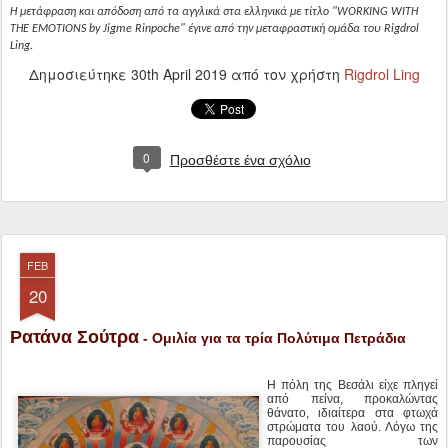
0
Προσθέστε ένα σχόλιο
FEB
20
Ρατάνα Σούτρα
- Ομιλία για τα τρία Πολύτιμα Πετράδια
Η πόλη της Βεσάλι είχε πληγεί
από πείνα, προκαλώντας
θάνατο, ιδιαίτερα στα φτωχά
στρώματα του λαού. Λόγω της
παρουσίας των
αποσυντιθεμένων πτωμάτων,
τα κακά πνεύματα άρχισαν να
στοιχειώνουν την πόλη
και
επιπλέον ακολούθησε λοιμός.
Βασανιζόμενοι, από αυτούς
τους τρεις φόβους της πείνας,
των αρνητικών πνευμάτων και