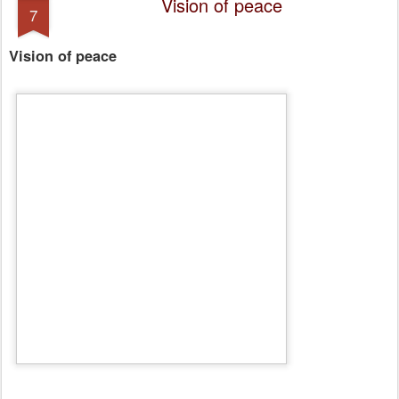
Vision of peace
7
Vision of peace
Peace
In harmony with the Buddha’s teachings, Thaye Dorje, His
Holiness the 17th Gyalwa Karmapa, has a vision of peace.
Peace in the world. Peace in the minds of people.