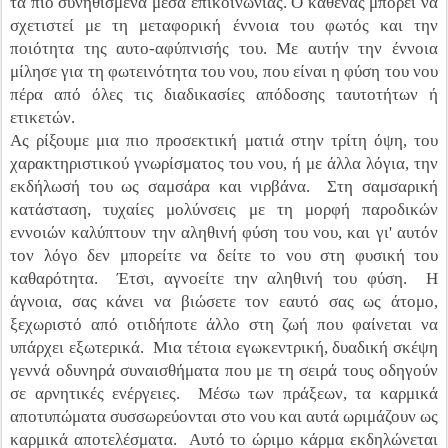
τα πιο συνηθισμένα μέσα επικοινωνίας. Ο καθένας μπορεί να
σχετιστεί με τη μεταφορική έννοια του φωτός και την
ποιότητα της αυτο-αφύπνισής του. Με αυτήν την έννοια
μίλησε για τη φωτεινότητα του νου, που είναι η φύση του νου
πέρα από όλες τις διαδικασίες απόδοσης ταυτοτήτων ή
ετικετών.
Ας ρίξουμε μια πιο προσεκτική ματιά στην τρίτη όψη, του
χαρακτηριστικού γνωρίσματος του νου, ή με άλλα λόγια, την
εκδήλωσή του ως σαμσάρα και νιρβάνα. Στη σαμσαρική
κατάσταση, τυχαίες μολύνσεις με τη μορφή παροδικών
εννοιών καλύπτουν την αληθινή φύση του νου, και γι' αυτόν
τον λόγο δεν μπορείτε να δείτε το νου στη φυσική του
καθαρότητα. Έτσι, αγνοείτε την αληθινή του φύση. Η
άγνοια, σας κάνει να βιώσετε τον εαυτό σας ως άτομο,
ξεχωριστό από οτιδήποτε άλλο στη ζωή που φαίνεται να
υπάρχει εξωτερικά. Μια τέτοια εγωκεντρική, δυαδική σκέψη
γεννά οδυνηρά συναισθήματα που με τη σειρά τους οδηγούν
σε αρνητικές ενέργειες. Μέσω των πράξεων, τα καρμικά
αποτυπώματα συσσωρεύονται στο νου και αυτά ωριμάζουν ως
καρμικά αποτελέσματα. Αυτό το ώριμο κάρμα εκδηλώνεται