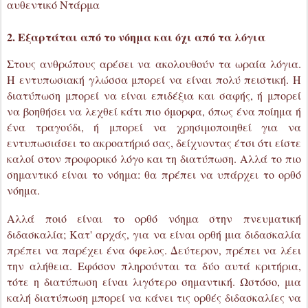
Η εντυπωσιακή γλώσσα μπορεί να είναι πολύ πειστική. Η
διατύπωση μπορεί να είναι επιδέξια και σαφής, ή μπορεί
να βοηθήσει να λεχθεί κάτι πιο όμορφα, όπως ένα ποίημα ή
ένα τραγούδι, ή μπορεί να χρησιμοποιηθεί για να
εντυπωσιάσει το ακροατήριό σας, δείχνοντας έτσι ότι είστε
καλοί στον προφορικό λόγο και τη διατύπωση. Αλλά το πιο
σημαντικό είναι το νόημα: θα πρέπει να υπάρχει το ορθό
νόημα.
Αλλά ποιό είναι το ορθό νόημα στην πνευματική
διδασκαλία; Κατ' αρχάς, για να είναι ορθή μια διδασκαλία
πρέπει να παρέχει ένα όφελος. Δεύτερον, πρέπει να λέει
την αλήθεια. Εφόσον πληρούνται τα δύο αυτά κριτήρια,
τότε η διατύπωση είναι λιγότερο σημαντική. Ωστόσο, μια
καλή διατύπωση μπορεί να κάνει τις ορθές διδασκαλίες να
διαβάζονται πιο εύκολα και να είναι πιο ενδιαφέρουσες,
και αυτό είναι ωφέλιμο.
Έτσι, αν χρησιμοποιήσετε μια καλή διατύπωση αλλά το
περιεχόμενο είναι ψευδές, μια καλή μόνο διατύπωση δεν θα