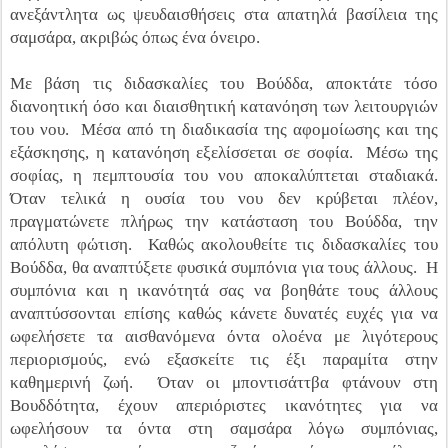
ανεξάντλητα ως ψευδαισθήσεις στα απατηλά βασίλεια της
σαμσάρα, ακριβώς όπως ένα όνειρο.
Με βάση τις διδασκαλίες του Βούδδα, αποκτάτε τόσο
διανοητική όσο και διαισθητική κατανόηση των λειτουργιών
του νου. Μέσα από τη διαδικασία της αφομοίωσης και της
εξάσκησης, η κατανόηση εξελίσσεται σε σοφία. Μέσω της
σοφίας, η πεμπτουσία του νου αποκαλύπτεται σταδιακά.
Όταν τελικά η ουσία του νου δεν κρύβεται πλέον,
πραγματώνετε πλήρως την κατάσταση του Βούδδα, την
απόλυτη φώτιση. Καθώς ακολουθείτε τις διδασκαλίες του
Βούδδα, θα αναπτύξετε φυσικά συμπόνια για τους άλλους. Η
συμπόνια και η ικανότητά σας να βοηθάτε τους άλλους
αναπτύσσονται επίσης καθώς κάνετε δυνατές ευχές για να
ωφελήσετε τα αισθανόμενα όντα ολοένα με λιγότερους
περιορισμούς, ενώ εξασκείτε τις έξι παραμίτα στην
καθημερινή ζωή. Όταν οι μποντισάττβα φτάνουν στη
Βουδδότητα, έχουν απεριόριστες ικανότητες για να
ωφελήσουν τα όντα στη σαμσάρα λόγω συμπόνιας,