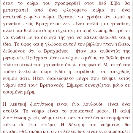
αλλά μια θεά που συμμετέχει σε μια ιερή ένωση, θα πρέπει
να ενωθεί με το σύζυγό της για να απελευθερωθεί και η
ίδια. Το ύφος και η γλώσσα αυτού του βιβλίου ήταν τέλειο,
δεδομένου ότι ο Βραχμάνος ήταν μια αυθεντία της
ρητορικής. Πράγματι, έτσι συνέχισε ο μύθος, το βιβλίο ήταν
τόσο πειστικό που η γυναίκα έπεσε στη φωτιά. Με αυτό τον
τρόπο ξεκίνησε στην Ινδία η παράδοση του απεχθούς
εθίμου σάτι. Ήταν διαδεδομένο μέχρι που τέθηκε εκτός
νόμου από τους Βρετανούς. Σήμερα συνεχίζεται μόνο σε
ορισμένα μέρη
.
Η λεκτική διατύπωση είναι ένα λουλούδι, είναι ένα
στολίδι. Το νόημα είναι το ουσιαστικό μέρος. Η καλή
διατύπωση χωρίς νόημα είναι σαν τα πολύτιμα κοσμήματα
πάνω σε ένα πτώμα. Η δύναμη του νοήματος θα
αναδειχθεί, ακόμη και αν οι λέξεις δεν είναι εντυπωσιακές,
όπως μια όμορφη γυναίκα που είναι λιτή, της οποίας η
φυσική ομορφιά λάμπει ανεμπόδιστα. Μια επιδέξια
διατύπωση που συνοδεύεται από ένα ξεκάθαρο νόημα,
είναι σαν μια όμορφη γυναίκα της οποίας η φυσική γοητεία