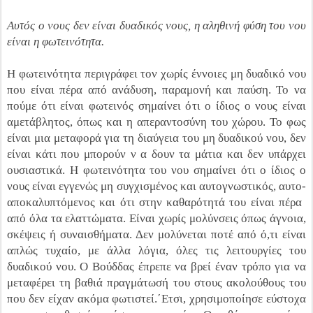
Αυτός ο νους δεν είναι δυαδικός νους, η αληθινή φύση του νου
είναι η φωτεινότητα.
Η φωτεινότητα περιγράφει τον χωρίς έννοιες μη δυαδικό νου
που είναι πέρα από ανάδυση, παραμονή και παύση. Το να
πούμε ότι είναι φωτεινός σημαίνει ότι ο ίδιος ο νους είναι
αμετάβλητος, όπως και η απεραντοσύνη του χώρου. Το φως
είναι μια μεταφορά για τη διαύγεια του μη δυαδικού νου, δεν
είναι κάτι που μπορούν ν α δουν τα μάτια και δεν υπάρχει
ουσιαστικά. Η φωτεινότητα του νου σημαίνει ότι ο ίδιος ο
νους είναι εγγενώς μη συγχισμένος και αυτογνωστικός, αυτο-
αποκαλυπτόμενος και ότι στην καθαρότητά του είναι πέρα ​​
από όλα τα ελαττώματα. Είναι χωρίς μολύνσεις όπως άγνοια,
σκέψεις ή συναισθήματα. Δεν μολύνεται ποτέ από ό,τι είναι
απλώς τυχαίο, με άλλα λόγια, όλες τις λειτουργίες του
δυαδικού νου. Ο Βούδδας έπρεπε να βρεί έναν τρόπο για να
μεταφέρει τη βαθιά πραγμάτωσή του στους ακολούθους του
που δεν είχαν ακόμα φωτιστεί.΄Ετσι, χρησιμοποίησε εύστοχα