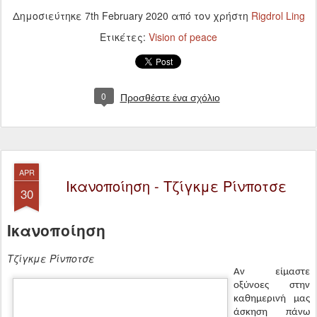
0
Προσθέστε ένα σχόλιο
APR
Ικανοποίηση - Τζίγκμε Ρίνποτσε
30
Ικανοποίηση
Τζίγκμε Ρίνποτσε
Αν είμαστε
οξύνοες στην
καθημερινή μας
άσκηση πάνω
στην επίγνωση,
θα
παρατηρήσουμε
ότι λείπει ένα
στοιχείο από τη