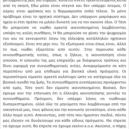
θα μπορούσε να νιώθει αρκετά ικανοποιημένος λαμβάνοντας
υπόψη τις καλές συνθήκες. Ή θα μπορούσε να χάσει την ψυχραιμία
του και να εκνευριστεί λόγω της έλλειψης κατάλληλου ηχητικού
εξοπλισμού. Είναι στο χέρι του. Τα εξωτερικά είναι όπως είναι. Αλλά
το πως νιώθει εξαρτάται από αυτόν. Στην παρουσία κάθε
συναισθηματικής αιτίας, όπως η ζήλεια, η ικανοποίηση είναι
απούσα. Η απουσία της μας επηρεάζει με διάφορους τρόπους και
δίνει αφορμή για συναισθηματικές αιτίες. Αναφερόμαστε σε κάτι
παραπάνω από μια επιθυμία για βασικά υλικά πράγματα. Οι
περισσότεροι είμαστε αρκετά καλότυχοι ώστε να κατέχουμε όλα τα
βασικά αγαθά της ζωής. Τα συναισθήματα ανεπάρκειας προέρχονται
από εμάς. Τότε γιατί δεν είμαστε ικανοποιημένοι; Βασικά, δεν
έχουμε καν την επίγνωση ότι η έλλειψη ικανοποίησης γεννάει τα
συναισθήματα. Πράγματι, δεν υπάρχει λόγος να νιώθουμε
δυσαρεστημένοι, αλλά όλα τα μηνύματα που λαμβάνουμε από την
οικογένειά μας, τους φίλους και την κοινωνία γενικότερα, είναι κάθε
άλλο παρά αυτό. Απεναντίας, από τότε που ήμασταν παιδιά, πάντα
μας έλεγαν να δουλεύουμε για κάθε είδους πράγματα. Θα έπρεπε
να έχουμε αυτό, θα έπρεπε να έχουμε εκείνο κ.ο.κ. Ακούσια, ο πήχης
των προσδοκιών και των επιθυμιών μας έχει ανεβεί τόσο ψηλά που η
ικανοποίηση είναι εκτός της ματιάς μας. Είμαστε τόσο
απορροφημένοι από τη διαρκή μας επιθυμία, που δεν βλέπουμε ότι
δεν ικανοποιούμαστε. Γενικά, η δυσαρέσκεια είναι στο ασυνείδητο.
Το όλο ζήτημα της προσπάθειας να είμαστε ευχαριστημένοι, είναι να