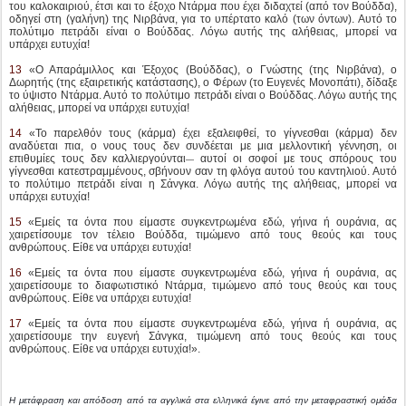
το ύψιστο Ντάρμα. Αυτό το πολύτιμο πετράδι είναι ο Βούδδας. Λόγω αυτής της
αλήθειας, μπορεί να υπάρχει ευτυχία!
14
«Το παρελθόν τους (κάρμα) έχει εξαλειφθεί, το γίγνεσθαι (κάρμα) δεν
αναδύεται πια, ο νους τους δεν συνδέεται με μια μελλοντική γέννηση, οι
επιθυμίες τους δεν καλλιεργούνται
αυτοί οι σοφοί με τους σπόρους του
—
γίγνεσθαι κατεστραμμένους, σβήνουν σαν τη φλόγα αυτού του καντηλιού. Αυτό
το πολύτιμο πετράδι είναι η Σάνγκα. Λόγω αυτής της αλήθειας, μπορεί να
υπάρχει ευτυχία!
15
«Εμείς τα όντα που είμαστε συγκεντρωμένα εδώ, γήινα ή ουράνια, ας
χαιρετίσουμε τον τέλειο Βούδδα, τιμώμενο από τους θεούς και τους
ανθρώπους. Είθε να υπάρχει ευτυχία!
16
«Εμείς τα όντα που είμαστε συγκεντρωμένα εδώ, γήινα ή ουράνια, ας
χαιρετίσουμε το διαφωτιστικό Ντάρμα, τιμώμενο από τους θεούς και τους
ανθρώπους. Είθε να υπάρχει ευτυχία!
17
«Εμείς τα όντα που είμαστε συγκεντρωμένα εδώ, γήινα ή ουράνια, ας
χαιρετίσουμε την ευγενή Σάνγκα, τιμώμενη από τους θεούς και τους
ανθρώπους. Είθε να υπάρχει ευτυχία!».
Η μετάφραση και απόδοση από τα αγγλικά στα ελληνικά έγινε από την μεταφραστική ομάδα
του Rigdrol Ling
.
Δημοσιεύτηκε
20th February 2019
από τον χρήστη
Rigdrol Ling