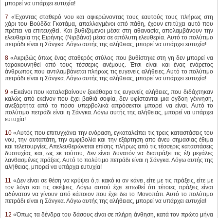
8
«Ακριβώς όπως ένας σταθερός στύλος που βυθίστηκε στη γη δεν μπορεί να
ταρακουνηθεί από τους τέσσερις ανέμους. Έτσι είναι και ένας ενάρετος
άνθρωπος που αντιλαμβάνεται πλήρως τις ευγενείς αλήθειες. Αυτό το πολύτιμο
πετράδι είναι η Σάνγκα. Λόγω αυτής της αλήθειας, μπορεί να υπάρχει ευτυχία!
9
«Εκείνοι που καταλαβαίνουν ξεκάθαρα τις ευγενείς αλήθειες, που διδάχτηκαν
καλώς από εκείνον που έχει βαθιά σοφία, δεν υφίστανται μια όγδοη γέννηση,
ανεξάρτητα από το πόσο υπερβολικά απρόσεκτοι μπορεί να είναι. Αυτό το
πολύτιμο πετράδι είναι η Σάνγκα. Λόγω αυτής της αλήθειας, μπορεί να υπάρχει
ευτυχία!
10
«Αυτός που επιτυγχάνει την ενόραση, εγκαταλείπει τις τρεις καταστάσεις του
νου, την αυταπάτη, την αμφιβολία και την εξάρτηση από άνευ σημασίας έθιμα
και τελετουργίες. Απελευθερώνεται επίσης πλήρως από τις τέσσερις καταστάσεις
δυστυχίας και, ως εκ τούτου, δεν είναι δυνατόν να διαπράξει τις έξι μεγάλες
λανθασμένες πράξεις. Αυτό το πολύτιμο πετράδι είναι η Σάνγκα. Λόγω αυτής της
αλήθειας, μπορεί να υπάρχει ευτυχία!
11
«Δεν είναι σε θέση να κρύψει ό,τι κακό κι αν κάνει, είτε με τις πράξεις, είτε με
τον λόγο και τις σκέψεις. Λόγω αυτού έχει ειπωθεί ότι τέτοιες πράξεις είναι
αδύνατον να γίνουν από κάποιον που έχει δει το Μονοπάτι. Αυτό το πολύτιμο
πετράδι είναι η Σάνγκα. Λόγω αυτής της αλήθειας, μπορεί να υπάρχει ευτυχία!
12
«Όπως τα δένδρα του δάσους είναι σε πλήρη άνθηση, κατά τον πρώτο μήνα
του καλοκαιριού, έτσι και το έξοχο Ντάρμα που έχει διδαχτεί (από τον Βούδδα),
οδηγεί στη (γαλήνη) της Νιρβάνα, για το υπέρτατο καλό (των όντων). Αυτό το
πολύτιμο πετράδι είναι ο Βούδδας. Λόγω αυτής της αλήθειας, μπορεί να
υπάρχει ευτυχία!
13
«Ο Απαράμιλλος και Έξοχος (Βούδδας), ο Γνώστης (της Νιρβάνα), ο
Δωρητής (της εξαιρετικής κατάστασης), ο Φέρων (το Ευγενές Μονοπάτι), δίδαξε