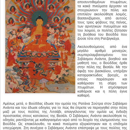
του λοιμού, οι πολίτες ζήτησαν
τη βοήθεια του Βούδδα που
ζούσε τότε στη Ρατζαγκάχα.
Ακολουθούμενος από ένα
μεγάλο αριθμό μοναχών,
συμπεριλαμβανομένου του
Σεβάσμου Ανάντα, βοηθού και
μαθητή του, ο Βούδδας ήρθε
στην πόλη της Βεσάλι. Με την
άφιξη του Δασκάλου, υπήρξαν
καταρρακτώδεις βροχές, οι
οποίες παρέσυραν και
καθάρισαν τη σήψη των
πτωμάτων. Η ατμόσφαιρα
καθάρισε και η πόλη έγινε
καθαρή.
Αμέσως μετά, ο Βούδδας έδωσε την ομιλία της Ρατάνα Σούτρα στον Σεβάσμιο
Ανάντα και του έδωσε οδηγίες για το πώς θα έπρεπε να περιηγηθεί στην πόλη
μαζί με τους πολίτες της Λιτσάβι, απαγγέλοντας την ομιλία ως ένδειξη
προστασίας στους κατοίκους της Βεσάλι. Ο Σεβάσμιος Ανάντα ακολούθησε τις
οδηγίες ραντίζοντας με καθαγιασμένο νερό από το δοχείο της ελεημοσύνης του
Βούδδα. Ως επακόλουθο, τα κακά πνεύματα εξορκίστηκαν και η επιδημία
υποχώρησε. Στη συνέχεια ο Σεβάσμιος Ανάντα επέστρεψε με τους πολίτες της
Βεσάλι στη Δημόσια αίθουσα όπου ο Βούδδας και οι μαθητές του είχαν
συγκεντρωθεί περιμένοντας την άφιξή του. Εκεί ο Βούδδας απήγγειλε την ίδια
ομιλία για τα τρία Πολύτιμα Πετράδια στη συνάθροιση:
1
«Όποια και αν είναι τα όντα που είναι συγκεντρωμένα εδώ, επίγεια ή ουράνια,