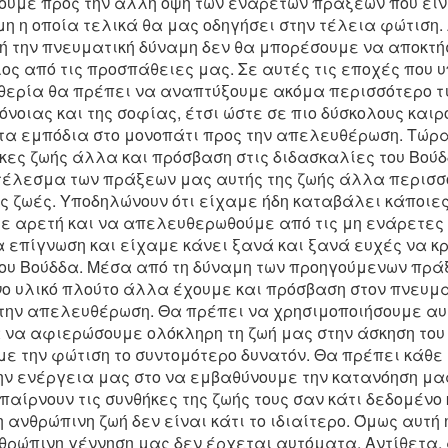
ούμε προς την άλλη όψη των ενάρετων πράξεων που είν
Ταξί
Κούνζιγκ Σάμαρ Ρίνποτσε
μη η οποία τελικά θα μας οδηγήσει στην τέλεια φώτιση.
Μη Θ
Μαθαίνοντας να βλέπεις
Σάμ
ή την πνευματική δύναμη δεν θα μπορέσουμε να αποκτ
Συνή
ς από τις προσπάθειες μας. Σε αυτές τις εποχές που 
Μια συνέντευξη με τον Σάμαρ Ρίνποτσε στο
Για 
ενέρ
Trans
Ντάγκπο Κάγκιου Λινγκ στη Γαλλία, για το
λήψη
θερία θα πρέπει να αναπτύξουμε ακόμα περισσότερο τι
συνε
Kkö-info περιοδικό του Κάρμα Κάγκιου
πολύ
είνα
όνοιας και της σοφίας, έτσι ώστε σε πιο δύσκολους και
On p
Αυστρίας.
Βούδ
ενέρ
Ο Τσ
Ντάρ
γενν
α εμπόδια στο μονοπάτι προς την απελευθέρωση. Τώρα
1939
Naro
Σάνγ
Τίνλεϋ Νόρμπου Ρίνποτσε
δάσκ
κες ζωής άλλα και πρόσβαση στις διδασκαλίες του Βούδδ
χρει
Diam
κάτο
Meta
γνωρ
Συνήθεια, ΄Όνειρο και Χρόνος
οτέλεσμα των πράξεων μας αυτής της ζωής άλλα περισ
Κάγκ
που 
Pame
στη 
Syll
 ζωές. Υποδηλώνουν ότι είχαμε ήδη καταβάλει κάποιε
Σκέψ
“ Η μορφή μου εμφανίστηκε σαν ένα όνειρο,
ήταν
When 
Work
ανώτ
 αρετή και να απελευθερωθούμε από τις μη ενάρετες 
Youn
Όπως
retre
μονα
Worki
δρασ
 επίγνωση και είχαμε κάνει ξανά και ξανά ευχές να 
Gyal
στα όντα που είναι σαν όνειρο.
λόγι
Hear
κύλη
Dorje
του Βούδδα. Μέσα από τη δύναμη των προηγούμενων πρ
by L
άλλη
alrea
Δίδαξα μια διδασκαλία σαν ένα όνειρο,
The 
Snow
αίσθ
νο υλικό πλούτο άλλα έχουμε και πρόσβαση στον πνευμα
next
Preli
Laus
Τσόγκυαμ Τρούνγκπα Ρίνποτσε
χέρι
the r
για να φτάσουν στη Φώτιση που είναι σαν
Rais
την απελευθέρωση. Θα πρέπει να χρησιμοποιήσουμε αυτ
long
όνειρο ”.
The 
by
Part 
 να αφιερώσουμε ολόκληρη τη ζωή μας στην άσκηση του
Mean
οπό
Bette
Βούδδας
Do
Kunz
Part 
 την φώτιση το συντομότερο δυνατόν. Θα πρέπει κάθε
Εξωτ
Από τον άναρχο χρόνο δεν υπάρχουν
(རང་འབ
ην ενέργεια μας στο να εμβαθύνουμε την κατανόηση μα
The N
Part 
η κο
συνήθειες στον απόλυτο φυσικό νου.
 ένας
for p
αίρνουν τις συνθήκες της ζωής τους σαν κάτι δεδομένο 
Namo
πολύ
gener
Part 
τα φ
, ένας μαθητής
prac
η ανθρώπινη ζωή δεν είναι κάτι το ιδιαίτερο. Όμως αυτή
προβ
νοιχτός, αλλά
prac
Duri
ρώπινη γέννηση μας δεν έρχεται αυτόματα. Αντίθετα, 
purif
be to