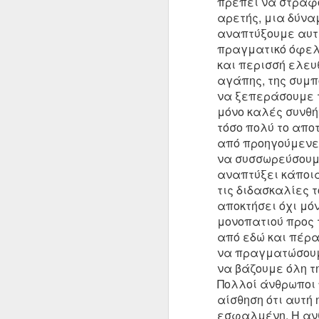
πρέπει να στραφ
17
αρετής, μια δύνα
αναπτύξουμε αυτ
πραγματικό όφελο
και περισσή ελευ
αγάπης, της συμπ
να ξεπεράσουμε τ
μόνο καλές συνθή
τόσο πολύ το απ
από προηγούμενες
να συσσωρεύσουμε
αναπτύξει κάποια
τις διδασκαλίες 
αποκτήσει όχι μό
μονοπατιού προς 
από εδώ και πέρα
Ταξίδι χωρίς σκ
να πραγματώσουμε
Μετάδοση
να βάζουμε όλη τ
Απ’ όπουδήποτε και να προέρχεται
Πολλοί άνθρωποι π
μαθητής, η στάση του ή της· είναι 
σημαντική. Για να λάβει μετάδοση
αίσθηση ότι αυτή 
θα πρέπει να είναι ταπεινός και α
εσφαλμένη. Η ανθ
όχι αξιολύπητος.