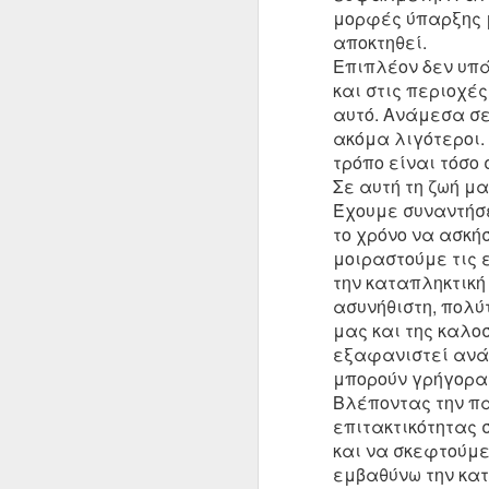
μορφές ύπαρξης μ
αποκτηθεί.
Επιπλέον δεν υπά
και στις περιοχέ
JUN
αυτό. Ανάμεσα σε 
23
ακόμα λιγότεροι.
τρόπο είναι τόσο 
Σε αυτή τη ζωή μα
Έχουμε συναντήσε
το χρόνο να ασκή
μοιραστούμε τις 
την καταπληκτική
ασυνήθιστη, πολ
μας και της καλο
εξαφανιστεί ανά 
μπορούν
γρήγορ
Βλέποντας την πα
επιτακτικότητας 
και να σκεφτούμε
εμβαθύνω την κατ
Η σάρκα και τα κόκκαλα σας σχη