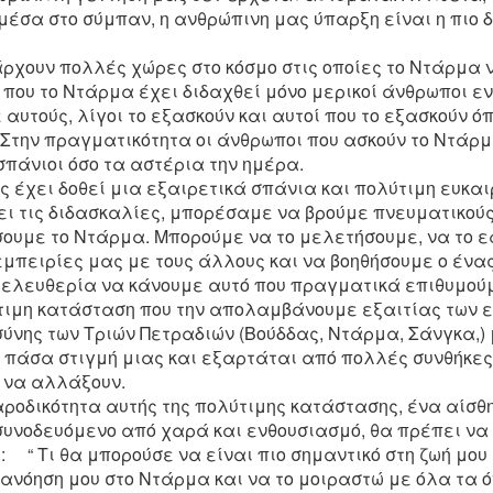
Προβ
έσα στο σύμπαν, η ανθρώπινη μας ύπαρξη είναι η πιο 
a su
im
προβ
ρχουν πολλές χώρες στο κόσμο στις οποίες το Ντάρμα ν
κενό
ς που το Ντάρμα έχει διδαχθεί μόνο μερικοί άνθρωποι ε
προβ
The Lion's Roar - His Holiness The 16th Gyalwang Karmapa Rangjung Rigpe Dorje - Part 4
αυτούς, λίγοι το εξασκούν και αυτοί που το εξασκούν ό
The 
The Song of Dudul Dorje (བདུད་འདུལ་རྡོ་རྗེ་) (1733–
 Στην πραγματικότητα οι άνθρωποι που ασκούν το Ντάρμ
རྡོ་རྗ
1797)
σπάνιοι όσο τα αστέρια την ημέρα.
The 
Namo
Our only refuge, the glorious Gyalwang Karmapa
Dorje
ς έχει δοθεί μια εξαιρετικά σπάνια και πολύτιμη ευκαι
Vajra Conqueror of the Hordes of Maras,
You 
ι τις διδασκαλίες, μπορέσαμε να βρούμε πνευματικούς
composed this vajra song to encourage his
Sadd
Vajr
disciples to practice the dharma:
the u
σουμε το Ντάρμα. Μπορούμε να το μελετήσουμε, να το 
sang 
Unobs
I supplicate the three jewels of refuge.
εμπειρίες μας με τους άλλους και να βοηθήσουμε ο ένα
Angui
grea
vow o
 ελευθερία να κάνουμε αυτό που πραγματικά επιθυμούμ
guru.
Η γέννηση της σκέψης της φώτισης
ύτιμη κατάσταση που την απολαμβάνουμε εξαιτίας των
Γκέντυν Ρίνποτσε
σύνης των Τριών Πετραδιών (Βούδδας, Ντάρμα, Σάνγκα,)
πάσα στιγμή μιας και εξαρτάται από πολλές συνθήκες
Η γέννηση της σκέψης της φώτισης
α
να αλλάξουν.
Θεμελιώδεις σκέψεις
ροδικότητα αυτής της πολύτιμης κατάστασης, ένα αίσθ
Αν θέλουμε να ακολουθήσουμε ένα
συνοδευόμενο από χαρά και ενθουσιασμό, θα πρέπει να
πνευματικό μονοπάτι, θα πρέπει να μας
Συμβουλές του μεγάλου Ινδού σοφού Παντάμπα Σάνγκυε προς τους Θιβετανούς μαθητές του από το Τίνγκρι, σχολιασμένες, από τον μεγάλο σύγχρονο Δάσκαλο, Ντίλγκο Κυέντσε Ρίνποτσε.
είναι ξεκάθαρο το γιατί χρειάζεται να το
: “ Τι θα μπορούσε να είναι πιο σημαντικό στη ζωή μου
ακολουθήσουμε, με πιο κίνητρο, που μας
ανόηση μου στο Ντάρμα και να το μοιραστώ με όλα τα όν
οδηγεί και με ποιά μέσα θα φτάσουμε εκεί.
ματίστηκαν