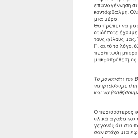
επαναγέννηση στο
κοντόφθαλμη. Όλε
μια μέρα.
Θα πρέπει να μας
οτιδήποτε έχουμε
τους φίλους μας.
Γι αυτό το λόγο, 
February 22nd, 201
περίπτωση μπορού
μακροπρόθεσμος 
ΔΟΥΛΕΥΟΝΤΑΣ ΜΕ ΤΑ ΣΥΝΑΙΣΘΗΜΑ
Ως Προς Την Επίγνωση
Το μονοπάτι του Β
Τζίγκμε Ρίνποτσε
να φτάσουμε στη
Ο ανθρώπινος νους έχει την ικανό
συλλογίζεται πάνω στο νόημα της 
και να βοηθήσουμε
ποιοι είμαστε. Είμαστε σε θέση ν
τη φύση της ζωής που περιγράφετ
ως "σαμσάρα".
Ο περισσότερος κ
υλικά αγαθά και 
γεγονός ότι στο 
DEC
σαν στόχο μια εφή