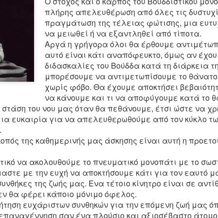
Ο στόχος και ο καρπός του Βουδδιστικού μονο
παρατηρήσουμε ότι λείπει ένα στοιχείο από
Δεκέ
Η ΟΥΣΙΑ, Η ΕΓΓΕΝΗΣ ΦΥΣΗ ΚΑΙ ΤΟ ΧΑΡΑΚΤΗΡΙΣΤΙΚΟ ΓΝΩΡΙΣΜΑ ΤΟΥ ΝΟΥ
Four
Δασ
τη γενική κατάσταση της ευημερίας, κάτι
Ο Κά
πλήρης απελευθέρωση από όλες τις δυστυχί
πολύ σημαντικό – είναι η «ικανοποίηση».
Four
Αλλα
Προς
Μιά 
πραγμάτωση της τέλειας φώτισης, μια ευτυ
Ευρ
να έ
βρισ
By H
να μειωθεί ή να εξαντληθεί από τίποτα.
February 20th, 2019
μπον
Ράγκ
Ο 17
Αποκ
είνα
προς
Αργά η γρήγορα όλοι θα έρθουμε αντιμέτωπο
Take
Rejo
ΟΥ
ε
Ρατάνα Σούτρα - Ομιλία για τα τρία
τάσε
5 Νο
Bodhi
Πολύτιμα Πετράδια
αυτό είναι κάτι αναπόφευκτο, όμως αν έχου
Rejoi
Για 
I wou
διδασκαλίες του Βούδδα κατά τη διάρκεια τη
Από 
Η πόλη της Βεσάλι είχε πληγεί από πείνα,
Lama
Της 
teach
Ρώμη
Ένας
προκαλώντας θάνατο, ιδιαίτερα στα φτωχά
μπορέσουμε να αντιμετωπίσουμε το θάνατο 
Κάρμ
judgm
ει να
στρώματα του λαού. Λόγω της παρουσίας
The m
Κάρμ
trus
ά που, σε αυτό
Σε π
χωρίς φόβο. Θα έχουμε αποκτήσει βεβαιότητ
τρόπ
των αποσυντιθεμένων πτωμάτων, τα κακά
merit
ακόλ
bein
ιστική
κρίσ
πνεύματα άρχισαν να στοιχειώνουν την
by ot
συμπ
να κάνουμε και τι να αποφύγουμε κατά το θ
νου.
θρησ
ΚΕΦ
πόλη και επιπλέον ακολούθησε λοιμός.
η στάση του νου μας όταν θα πεθάνουμε, έτσι ώστε να χ
Ο Μ
Διαφ
Τσαν
ια ευκαιρία για να απελευθερωθούμε από τον κύκλο τ
Αφύ
το π
.
Σαντ
οπός της καθημερινής μας άσκησης είναι αυτή η προετο
December 5th, 2015
1. Έ
το Ν
ΚΕΦΑ
Η ΣΟΥΤΡΑ ΣΧΕΤΙΚΑ ΜΕ ΤΗΝ ΑΠΕΡΑΝΤΗ
τικό να ακολουθούμε το πνευματικό μονοπάτι με το σωστ
των 
ΚΑΛΟΣΥΝΗ ΤΩΝ ΓΟΝΙΩΝ ΚΑΙ ΤΟ ΠΟΣΟ
προ
Υιοθ
αστε με την ευχή να αποκτήσουμε κάτι για τον εαυτό μα
ΔΥΣΚΟΛΟ ΕΙΝΑΙ ΝΑ ΤΗΝ ΑΝΤΑΠΟΔΩΣΟΥΜΕ
ΚΕΦ
παρα
1. Μ
συνθήκες της ζωής μας.
Ενα τέτοιο κίνητρο
είναι σε αντί
Η Σούτρα της ευλάβειας και του σεβασμού
Η Εξ
2.
αρετ
ΘΕΡ
εν θα φέρει κάποιο μόνιμο όφελος.
προς τους γονείς
όντω
1. Γ
των
ήτηση ευχάριστων συνθηκών για την επόμενη ζωή μας όπ
" Έν
Έτσι άκουσα: κάποτε ο Βούδδας έμενε στο
πετρ
της 
ΚΕΦ
ταιρ
Σραβάστι, στο άλσος Τζέτα, στον “ Κήπο του
επαναγέννηση σαν ένα πλούσιο και αξιοσέβαστο άτομο
στου
υποφ