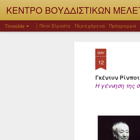
ΚΕΝΤΡΟ ΒΟΥΔΔΙΣΤΙΚΩΝ ΜΕΛΕΤΩ
Timeslide
Ποιοί Είμαστε
Περιεχόμενα
Πρόγραμμα
JUL
21
MAY
12
Γκέντυν Ρίνπο
Η γέννηση της 