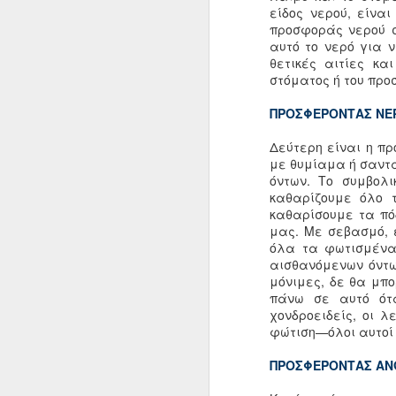
είδος νερού, είναι
προσφοράς νερού 
αυτό το νερό για 
θετικές αιτίες κα
στόματος ή του προ
ΠΡΟΣΦΕΡΟΝΤΑΣ ΝΕΡ
February 22nd, 201
Δεύτερη είναι η πρ
με θυμίαμα ή σαντ
ΔΟΥΛΕΥΟΝΤΑΣ ΜΕ ΤΑ ΣΥΝΑΙΣΘΗΜΑ
όντων. Το συμβολ
καθαρίζουμε όλο 
Ως Προς Την Επίγνωση
καθαρίσουμε τα πό
Τζίγκμε Ρίνποτσε
μας. Με σεβασμό, 
όλα τα φωτισμένα 
Ο ανθρώπινος νους έχει την ικανό
συλλογίζεται πάνω στο νόημα της 
αισθανόμενων όντων
ποιοι είμαστε. Είμαστε σε θέση ν
μόνιμες, δε θα μπ
τη φύση της ζωής που περιγράφετ
πάνω σε αυτό ότα
ως "σαμσάρα".
χονδροειδείς, οι λ
φώτιση—όλοι αυτοί 
ΠΡΟΣΦΕΡΟΝΤΑΣ ΑΝ
DEC