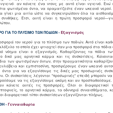
Ευεργέτη των ορφανών και των ερημιτών”,
πετρ
ευτυ
 υγιεινό· αν κάνετε ένα ντους με αυτό είναι υγιεινό. Ενώ
Το Ό
Σύμφ
μαζί με μια συνάθρ
και 
The 
στοι
στα φωτισμένα όντα, να οραματίζεστε έναν ωκεανό νερού.
είνα
2.
Σ
ανεμ
ποιο
να γίνει μια αιτία ώστε να συγκεντρώσουν όλα τα αισθανόμε
Mipa
Ο ΤΡΟΧΟΣ ΤΗΣ ΖΩΗΣ
ΟΜ
καθα
Κούν
ι συνθήκες. Έτσι, αυτή είναι η πρώτη προσφορά νερού—γ
Βού
ασυσ
2.
Namo
Ο Τροχός της Ζωής
Ένα
από 
σώπου.
Δεν 
1.
Ένα
τόσ
I am 
Ο τροχός της ζωής είναι μια παραδοσιακή
αναπαράσταση του σαμσαρικού κύκλου της
Ο ΓΙΑ ΤΟ ΠΛΥΣΙΜΟ ΤΩΝ ΠΟΔΙΩΝ -
Εξαγνισμός
Math
Μερι
Today
ύπαρξης, επίσης μεταφράζεται ως τροχός
Διδα
ότι 
της ύπαρξης ή τροχός της κυκλικής ύπαρξης
Οκτ
Βουδ
6
Διδ
αποτ
οσφορά του νερού για το πλύσιμο των ποδιών. Αυτό είναι κ
Today
(Σανσκριτικά: μπαβατσάκρα – Θιβετανικά:
μετα
Ντάρ
སྲིད་པའི་འཁོར་ལོ་, σι-πεϊ κορ-λο).
Από 
αλόξυλο το οποίο έχει φτιαχτεί σαν μια προσφορά στα πόδια
από 
του 
τη θ
I sup
Τάγι
ΤΑ
Ρίν
ικό νόημα είναι ο εξαγνισμός. Καθαρίζοντας τα πόδια τω
μπορ
The Enlightenment of Yeshe Tsogyal
αυτώ
Στού
Lord 
το δικό μας αρνητικό κάρμα και τις συσκοτίσεις. Κάνοντ
Η ακ
Το θ
, τσ
προ
εξήγ
δια των φωτισμένων όντων, στην πραγματικότητα καθαρίζουμ
Then I meditated upon the actionless Great
που 
I su
στην
προ
perfection, and the Chos-nyid zad-pa, the highest
Sati
ευλάβεια και εμπιστοσύνη, προσφέρουμε έναν ωκεανό αυτού
νου 
Χαγι
of the Ati realizations, arose. I benefitted sentient
Σού
μέγε
όντα για να εξαγνίσουμε τις δικές μας προσωρινές συσκ
Κάρμ
τητα να
beings by manifesting in various guises, and they
έχου
Γαλλ
ζωής και στο
. Οι συσκοτίσεις λέγονται "προσωρινές" επειδή μπορούν να
ΜΙΝ
saw me in various forms.
Majj
με σ
α κατανοούμε
ΡΙΝ
Ματζ
ορούσαμε να τις εξαγνίσουμε ακόμη και αν προσπαθούσαμε. 
ψηλό
αι στο Ντάρμα
Νικά
ν κάνετε αυτές τις προσφορές. Όλοι οι διαφορετικοί τ
Καλλ
επτοφυείς, το αρνητικό κάρμα, τα οδυνηρά συναισθήματα, κα
1 Η 
Η Ρί
του 
οι διαφορετικοί τύποι συσκοτίσεων εξαγνίζονται πλήρως.
Πρωτ
ολόκ
απευ
συντ
αυτή
ΘΗ -
Γενναιοδωρία
επαν
Μονα
ουσί
Κούνζιγκ Σάμαρ Ρίνποτσε
Ινδί