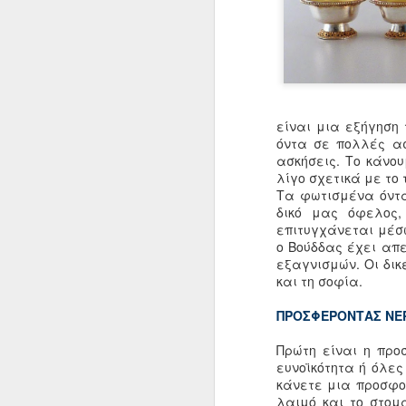
ΑΠΕΡΑΝΤΗ ΣΟΦΙΑ
Η ΟΥΣΙΑ, Η ΕΓΓΕΝΗΣ ΦΥΣΗ ΚΑΙ ΤΟ
ΧΑΡΑΚΤΗΡΙΣΤΙΚΟ ΓΝΩΡΙΣΜΑ ΤΟΥ Ν
Σάμαρ Ρίνποτσε
είναι μια εξήγηση
Για να κατανοήσετε την οπτική της
όντα σε πολλές ασ
Μαχαμούντρα πάνω στο νου, πρέπ
αρχίσετε να εξοικειώνεστε με αυτ
ασκήσεις. Το κάνο
το πλαίσιο, διδάσκονται στη Βουδδ
λίγο σχετικά με το 
φιλοσοφία ως οι τρεις πτυχές του 
Τα φωτισμένα όντα
δικό μας όφελος,
επιτυγχάνεται μέσ
ο Βούδδας έχει απ
FEB
εξαγνισμών. Οι δι
και τη σοφία.
22
ΠΡΟΣΦΕΡΟΝΤΑΣ ΝΕΡ
Πρώτη είναι η προ
ευνοϊκότητα ή όλες
κάνετε μια προσφο
λαιμό και το στομά