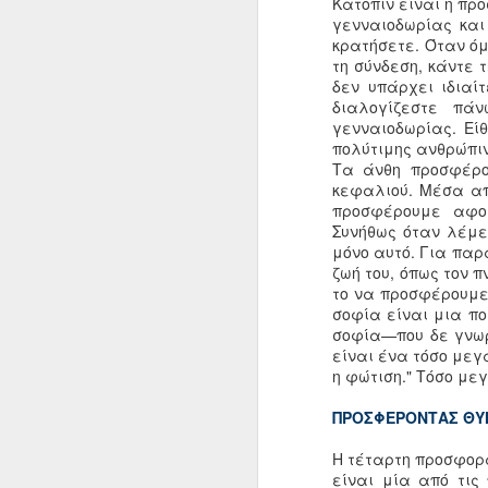
17
Κατόπιν είναι η πρ
γενναιοδωρίας και
κρατήσετε. Όταν όμ
τη σύνδεση, κάντε 
δεν υπάρχει ιδιαί
διαλογίζεστε πά
γενναιοδωρίας. Εί
πολύτιμης ανθρώπιν
Τα άνθη προσφέρο
κεφαλιού. Μέσα απ
προσφέρουμε αφοβ
Συνήθως όταν λέμε
μόνο αυτό. Για παρ
ζωή του, όπως τον 
το να προσφέρουμε
σοφία είναι μια πο
σοφία—που δε γνωρί
είναι ένα τόσο μεγ
Ταξίδι χωρίς σκ
η φώτιση." Τόσο με
Μετάδοση
ΠΡΟΣΦΕΡΟΝΤΑΣ ΘΥ
Απ’ όπουδήποτε και να προέρχεται
μαθητής, η στάση του ή της· είναι 
σημαντική. Για να λάβει μετάδοση
Η τέταρτη προσφορά 
θα πρέπει να είναι ταπεινός και α
είναι μία από τις 
όχι αξιολύπητος.