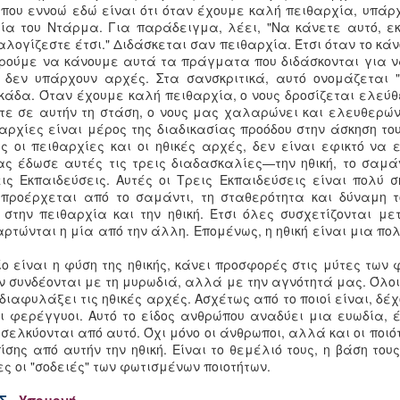
Προβ
 που εννοώ εδώ είναι ότι όταν έχουμε καλή πειθαρχία, υπάρχ
a su
im
λία του Ντάρμα. Για παράδειγμα, λέει, "Να κάνετε αυτό, εκ
προβ
αλογίζεστε έτσι." Διδάσκεται σαν πειθαρχία. Έτσι όταν το κά
κενό
πορούμε να κάνουμε αυτά τα πράγματα που διδάσκονται για ν
, δεν υπάρχουν αρχές. Στα σανσκριτικά, αυτό ονομάζεται "
προβ
The Lion's Roar - His Holiness The 16th Gyalwang Karmapa Rangjung Rigpe Dorje - Part 4
άδα. Όταν έχουμε καλή πειθαρχία, ο νους δροσίζεται ελεύθ
The 
The Song of Dudul Dorje (བདུད་འདུལ་རྡོ་རྗེ་) (1733–
ε σε αυτήν τη στάση, ο νους μας χαλαρώνει και ελευθερών
རྡོ་རྗ
1797)
αρχίες είναι μέρος της διαδικασίας προόδου στην άσκηση το
The 
Namo
 οι πειθαρχίες και οι ηθικές αρχές, δεν είναι εφικτό να 
Our only refuge, the glorious Gyalwang Karmapa
Dorje
Vajra Conqueror of the Hordes of Maras,
ας έδωσε αυτές τις τρεις διαδασκαλίες—την ηθική, το σαμά
You 
composed this vajra song to encourage his
Sadd
Vajr
ις Εκπαιδεύσεις. Αυτές οι Τρεις Εκπαιδεύσεις είναι πολύ 
disciples to practice the dharma:
the u
 προέρχεται από το σαμάντι, τη σταθερότητα και δύναμη το
sang 
Unobs
I supplicate the three jewels of refuge.
Angui
grea
στην πειθαρχία και την ηθική. Έτσι όλες συσχετίζονται με
vow o
αρτώνται η μία από την άλλη. Επομένως, η ηθική είναι μια πολ
guru.
Η γέννηση της σκέψης της φώτισης
ίο είναι η φύση της ηθικής, κάνει προσφορές στις μύτες των
Γκέντυν Ρίνποτσε
 συνδέονται με τη μυρωδιά, αλλά με την αγνότητά μας. Όλοι
Η γέννηση της σκέψης της φώτισης
 διαφυλάξει τις ηθικές αρχές. Ασχέτως από το ποιοί είναι, δέ
και φερέγγυοι. Αυτό το είδος ανθρώπου αναδύει μια ευωδία,
Θεμελιώδεις σκέψεις
οσελκύονται από αυτό. Όχι μόνο οι άνθρωποι, αλλά και οι ποι
Αν θέλουμε να ακολουθήσουμε ένα
ίσης από αυτήν την ηθική. Είναι το θεμέλιό τους, η βάση του
πνευματικό μονοπάτι, θα πρέπει να μας
Συμβουλές του μεγάλου Ινδού σοφού Παντάμπα Σάνγκυε προς τους Θιβετανούς μαθητές του από το Τίνγκρι, σχολιασμένες, από τον μεγάλο σύγχρονο Δάσκαλο, Ντίλγκο Κυέντσε Ρίνποτσε.
είναι ξεκάθαρο το γιατί χρειάζεται να το
ς οι "σοδειές" των φωτισμένων ποιοτήτων.
ακολουθήσουμε, με πιο κίνητρο, που μας
οδηγεί και με ποιά μέσα θα φτάσουμε εκεί.
ματίστηκαν