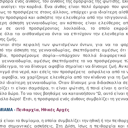
οσφορά ενός άνθους, του άνθους της ομορφιάς της φώτισης. Εκ
Ταξί
Κούνζιγκ Σάμαρ Ρίνποτσε
 ανοίγει την καρδιά. Ένα άνθος είναι πολύ όμορφο· που φυσ
Μη Θ
ως το προσφέρετε στους άλλους, υπάρχει μια ιδιαίτερη αίσθ
Μαθαίνοντας να βλέπεις
Σάμ
την προσφορά και ασκήστε την ελευθερία από την τσιγγουνιά
Συνή
Μια συνέντευξη με τον Σάμαρ Ρίνποτσε στο
Για 
ενέρ
τερη άσκηση γενναιοδωρίας αν κάποιος είναι ελεύθερος απ
Trans
Ντάγκπο Κάγκιου Λινγκ στη Γαλλία, για το
λήψη
συνε
νω σε αυτό προσφέροντας λουλούδια, το οποίο εκφρά
Kkö-info περιοδικό του Κάρμα Κάγκιου
πολύ
είνα
On p
Αυστρίας.
Βούδ
θε όλα τα αισθανόμενα όντα να επιτύχουν την ελευθερία κ
ενέρ
Ο Τσ
Ντάρ
γενν
ης ζωής.
1939
Naro
Σάνγ
Τίνλεϋ Νόρμπου Ρίνποτσε
δάσκ
νται στην κεφαλή των φωτισμένων όντων, για να τα φορ
χρει
Diam
κάτο
Meta
γνωρ
ό την άσκηση της γενναιοδωρίας, σκεπτόμαστε αμέσως ότι
Συνήθεια, ΄Όνειρο και Χρόνος
Κάγκ
που 
Pame
στη 
ία, προσφέρουμε σοφία—υπάρχουν πολλά διαφορετικά ε
Syll
Σκέψ
“ Η μορφή μου εμφανίστηκε σαν ένα όνειρο,
ήταν
 γενναιοδωρία, αμέσως σκεπτόμαστε το να προσφέρουμε πλ
When 
Work
ανώτ
Youn
Όπως
άδειγμα, το να δίνουμε αφοβία σημαίνει να δίνουμε ζωή. Αν κ
retre
μονα
Worki
δρασ
Gyal
στα όντα που είναι σαν όνειρο.
λόγι
πνιγμό στο νερό, και εσείς του προσφέρετε ασφάλεια από το 
Hear
κύλη
Dorje
by L
 αφοβία, να χαρίζουμε ελευθερία από τον κίνδυνο για τη ζω
άλλη
alrea
Δίδαξα μια διδασκαλία σαν ένα όνειρο,
The 
Snow
αίσθ
next
λύ ιδιαίτερη γενναιοδωρία. Όταν δίνουμε μια διδασκαλία σε
Preli
Laus
Τσόγκυαμ Τρούνγκπα Ρίνποτσε
χέρι
the r
για να φτάσουν στη Φώτιση που είναι σαν
ζει τι είναι σαμσάρα, τι είναι φώτιση, ή ποιά είναι η αιτ
Rais
long
όνειρο ”.
The 
by
Part 
άλο δώρο. Το να τους βοηθάμε να κατανοήσουν "Ω, αυτό είναι 
Mean
οπό
Bette
Βούδδας
γάλο δώρο! Έτσι, η προσφορά ενός άνθους συμβολίζει τη γενν
Do
Kunz
Part 
Εξωτ
Από τον άναρχο χρόνο δεν υπάρχουν
(རང་འབ
The N
Part 
ΜΙΑΜΑ -
Πειθαρχία, Ηθικές Αρχές
η κο
συνήθειες στον απόλυτο φυσικό νου.
 ένας
for p
Namo
πολύ
gener
Part 
τα φ
, ένας μαθητής
prac
είναι το θυμίαμα, η οποία συμβολίζει την ηθική ή την πειθαρ
προβ
νοιχτός, αλλά
prac
Duri
πιο σημαντικές ασκήσεις. Στη Δύση, ίσως η πειθαρχία και 
purif
be to