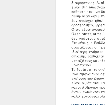
διαφορετικές. Αυτό
είναι στη διδασκα
κάθεστε έτσι, να δι
ηθική· όταν δεν μ
JUN
δεν υπάρχει ηθική
δροσερότητα, φρεσκ
23
Όταν εδραιωνόμαστ
Όλες αυτές οι πειθ
δεν υπάρχουν αυτές
Επομένως, ο Βούδδ
ονομάζονται οι Τρε
ιδιαίτερη ενόραση
δύναμης βασίζεται 
μεταξύ τους και εξ
μονοπατιού.
Το θυμίαμα, το οπο
φωτισμένα όντα δεν
εκείνους που έχουν
είναι αξιόπιστοι 
και οι άνθρωποι πρ
όντων ελκύονται επ
καλλιεργούνται όλε
Η σάρκα και τα κόκκαλα σας σχη