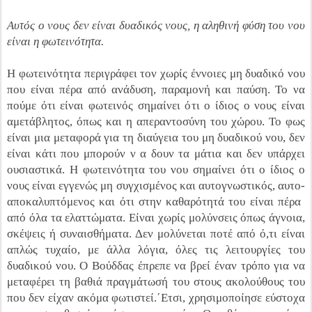
Αυτός ο νους δεν είναι δυαδικός νους, η αληθινή φύση του νου
είναι η φωτεινότητα.
Η φωτεινότητα περιγράφει τον χωρίς έννοιες μη δυαδικό νου
που είναι πέρα από ανάδυση, παραμονή και παύση. Το να
πούμε ότι είναι φωτεινός σημαίνει ότι ο ίδιος ο νους είναι
αμετάβλητος, όπως και η απεραντοσύνη του χώρου. Το φως
είναι μια μεταφορά για τη διαύγεια του μη δυαδικού νου, δεν
είναι κάτι που μπορούν ν α δουν τα μάτια και δεν υπάρχει
ουσιαστικά. Η φωτεινότητα του νου σημαίνει ότι ο ίδιος ο
νους είναι εγγενώς μη συγχισμένος και αυτογνωστικός, αυτο-
αποκαλυπτόμενος και ότι στην καθαρότητά του είναι πέρα ​​
από όλα τα ελαττώματα. Είναι χωρίς μολύνσεις όπως άγνοια,
σκέψεις ή συναισθήματα. Δεν μολύνεται ποτέ από ό,τι είναι
απλώς τυχαίο, με άλλα λόγια, όλες τις λειτουργίες του
δυαδικού νου. Ο Βούδδας έπρεπε να βρεί έναν τρόπο για να
μεταφέρει τη βαθιά πραγμάτωσή του στους ακολούθους του
που δεν είχαν ακόμα φωτιστεί.΄Ετσι, χρησιμοποίησε εύστοχα