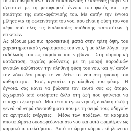
τα πιο συνηθισμένα μέσα επικοινωνίας. Ο καθένας μπορεί να
σχετιστεί με τη μεταφορική έννοια του φωτός και την
ποιότητα της αυτο-αφύπνισής του. Με αυτήν την έννοια
μίλησε για τη φωτεινότητα του νου, που είναι η φύση του νου
πέρα από όλες τις διαδικασίες απόδοσης ταυτοτήτων ή
ετικετών.
Ας ρίξουμε μια πιο προσεκτική ματιά στην τρίτη όψη, του
χαρακτηριστικού γνωρίσματος του νου, ή με άλλα λόγια, την
εκδήλωσή του ως σαμσάρα και νιρβάνα. Στη σαμσαρική
κατάσταση, τυχαίες μολύνσεις με τη μορφή παροδικών
εννοιών καλύπτουν την αληθινή φύση του νου, και γι' αυτόν
τον λόγο δεν μπορείτε να δείτε το νου στη φυσική του
καθαρότητα. Έτσι, αγνοείτε την αληθινή του φύση. Η
άγνοια, σας κάνει να βιώσετε τον εαυτό σας ως άτομο,
ξεχωριστό από οτιδήποτε άλλο στη ζωή που φαίνεται να
υπάρχει εξωτερικά. Μια τέτοια εγωκεντρική, δυαδική σκέψη
γεννά οδυνηρά συναισθήματα που με τη σειρά τους οδηγούν
σε αρνητικές ενέργειες. Μέσω των πράξεων, τα καρμικά
αποτυπώματα συσσωρεύονται στο νου και αυτά ωριμάζουν ως
καρμικά αποτελέσματα. Αυτό το ώριμο κάρμα εκδηλώνεται