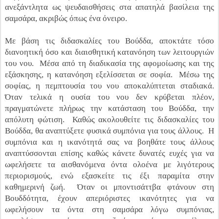
ανεξάντλητα ως ψευδαισθήσεις στα απατηλά βασίλεια της
σαμσάρα, ακριβώς όπως ένα όνειρο.
Με βάση τις διδασκαλίες του Βούδδα, αποκτάτε τόσο
διανοητική όσο και διαισθητική κατανόηση των λειτουργιών
του νου. Μέσα από τη διαδικασία της αφομοίωσης και της
εξάσκησης, η κατανόηση εξελίσσεται σε σοφία. Μέσω της
σοφίας, η πεμπτουσία του νου αποκαλύπτεται σταδιακά.
Όταν τελικά η ουσία του νου δεν κρύβεται πλέον,
πραγματώνετε πλήρως την κατάσταση του Βούδδα, την
απόλυτη φώτιση. Καθώς ακολουθείτε τις διδασκαλίες του
Βούδδα, θα αναπτύξετε φυσικά συμπόνια για τους άλλους. Η
συμπόνια και η ικανότητά σας να βοηθάτε τους άλλους
αναπτύσσονται επίσης καθώς κάνετε δυνατές ευχές για να
ωφελήσετε τα αισθανόμενα όντα ολοένα με λιγότερους
περιορισμούς, ενώ εξασκείτε τις έξι παραμίτα στην
καθημερινή ζωή. Όταν οι μποντισάττβα φτάνουν στη
Βουδδότητα, έχουν απεριόριστες ικανότητες για να
ωφελήσουν τα όντα στη σαμσάρα λόγω συμπόνιας,