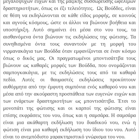
μεγαλόψυχων ευχών και της μαζικής συσσώρευσης ωφέλιμων
δραστηριοτήτων, όπως οι έξι τελειότητες. Ως Βούδδες, είναι
σε θέση να εκδηλώνονται σε κάθε είδος μορφής, σε κοινούς
και αγνούς κόσμους, ώστε οι άλλοι να βιώνουν βοήθεια και
υποστήριξη. Αυτό σημαίνει ότι μέσα στο νου τους, τα
αισθανόμενα όντα βιώνουν τις εκδηλώσεις της φώτισης. Τα
συνηθισμένα όντα τους συναντούν με τη μορφή του
νιρμανακάγια των Βούδδα όταν εμφανίζονται σε έναν κόσμο
όπως ο δικός μας. Οι πραγματωμένοι μποντισάττβα τους
βιώνουν ως καθαρές μορφές των Βούδδα, που ονομάζονται
σαμπογκακάγια, με τις εκδηλώσεις τους από τα καθαρά
πεδία. Αυτές οι θαυμαστές εκδηλώσεις προκύπτουν
αυθόρμητα από την έμφυτη συμπόνια ενός καθαρού νου και
μέσα από την ακούραστη προσπάθεια των ευγενών ευχών και
των ενάρετων δραστηριοτήτων ως μποντισάττβα. Έτσι το
μονοπάτι της φώτισης και οι καρποί της φώτισης είναι
επίσης εκφράσεις του νου, όπως και η σαμσάρα. Η σαμσάρα
είναι μια ακάθαρτη εκδήλωση του δυαδικού νου, ενώ η
φώτιση είναι μια καθαρή εκδήλωση του ίδιου του νου. Αυτό
είναι το ανεμπόδιστο χαρακτηριστικό γνώρισμα του νου.